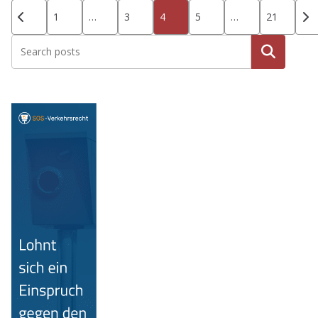
Seitennummerierung
1
…
3
4
5
…
21
der
Beiträge
Suche
n