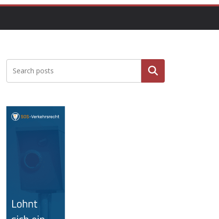
Suche
n