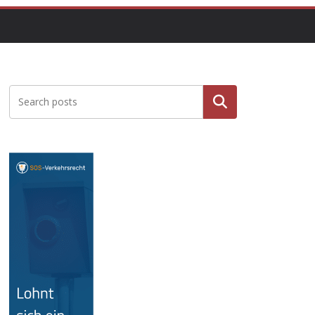
Suche
n