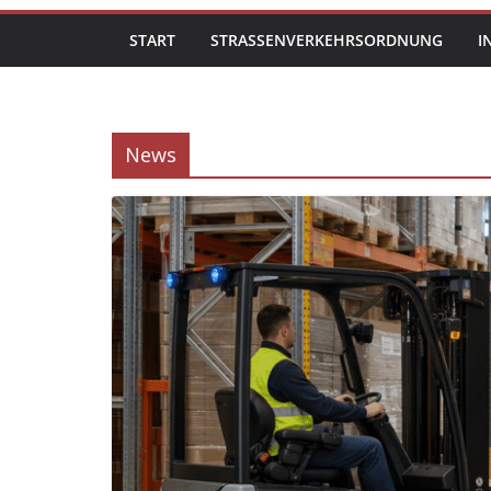
START
STRASSENVERKEHRSORDNUNG
I
News