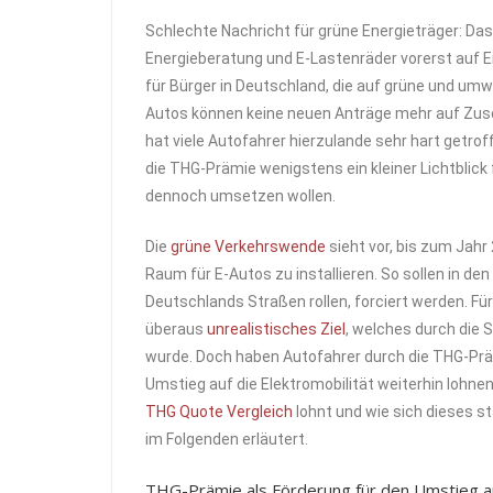
Schlechte Nachricht für grüne Energieträger: Da
Energieberatung und E-Lastenräder vorerst auf E
für Bürger in Deutschland, die auf grüne und umw
Autos können keine neuen Anträge mehr auf Zusc
hat viele Autofahrer hierzulande sehr hart getro
die THG-Prämie wenigstens ein kleiner Lichtblick 
dennoch umsetzen wollen.
Die
grüne Verkehrswende
sieht vor, bis zum Jahr
Raum für E-Autos zu installieren. So sollen in de
Deutschlands Straßen rollen, forciert werden. Fü
überaus
unrealistisches Ziel
, welches durch die 
wurde. Doch haben Autofahrer durch die THG-Präm
Umstieg auf die Elektromobilität weiterhin lohne
THG Quote Vergleich
lohnt und wie sich dieses 
im Folgenden erläutert.
THG-Prämie als Förderung für den Umstieg a