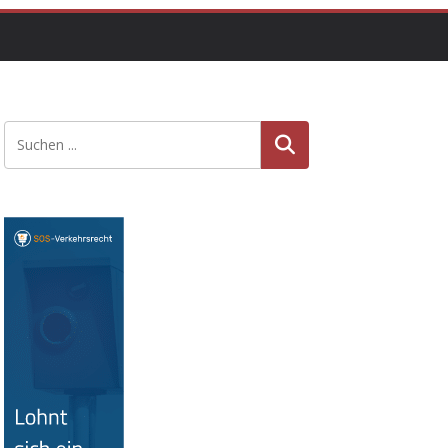
Suche
n