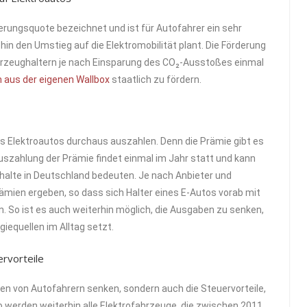
rungsquote bezeichnet und ist für Autofahrer ein sehr
 den Umstieg auf die Elektromobilität plant. Die Förderung
ahrzeughaltern je nach Einsparung des CO₂-Ausstoßes einmal
 aus der eigenen Wallbox
staatlich zu fördern.
es Elektroautos durchaus auszahlen. Denn die Prämie gibt es
Auszahlung der Prämie findet einmal im Jahr statt und kann
halte in Deutschland bedeuten. Je nach Anbieter und
ämien ergeben, so dass sich Halter eines E-Autos vorab mit
 So ist es auch weiterhin möglich, die Ausgaben zu senken,
equellen im Alltag setzt.
ervorteile
ten von Autofahrern senken, sondern auch die Steuervorteile,
o werden weiterhin alle Elektrofahrzeuge, die zwischen 2011