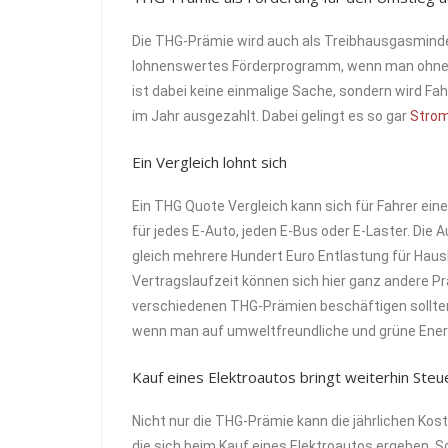
Die THG-Prämie wird auch als Treibhausgasminde
lohnenswertes Förderprogramm, wenn man ohnehin
ist dabei keine einmalige Sache, sondern wird F
im Jahr ausgezahlt. Dabei gelingt es so gar
Strom
Ein Vergleich lohnt sich
Ein THG Quote Vergleich kann sich für Fahrer ein
für jedes E-Auto, jeden E-Bus oder E-Laster. Die 
gleich mehrere Hundert Euro Entlastung für Haus
Vertragslaufzeit können sich hier ganz andere Pr
verschiedenen THG-Prämien beschäftigen sollten.
wenn man auf umweltfreundliche und grüne Energi
Kauf eines Elektroautos bringt weiterhin Steu
Nicht nur die THG-Prämie kann die jährlichen Kos
die sich beim Kauf eines Elektroautos ergeben. S