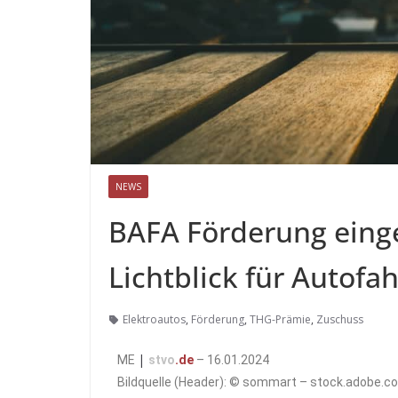
NEWS
BAFA Förderung einge
Lichtblick für Autofah
Elektroautos
,
Förderung
,
THG-Prämie
,
Zuschuss
|
ME
stvo
.de
– 16.01.2024
Bildquelle (Header): © sommart – stock.adobe.c