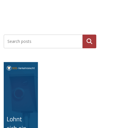
Suche
n