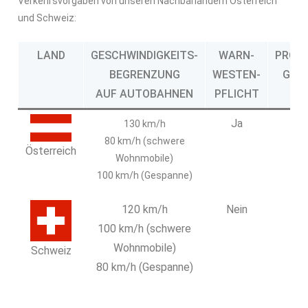
Verkehrsvorgaben von unseren Nachbarländern Österreich
und Schweiz:
LAND
GESCHWINDIGKEITS-
WARN-
PROMI
BEGRENZUNG
WESTEN-
GRE
AUF AUTOBAHNEN
PFLICHT
Ja
0,
130 km/h
80 km/h (schwere
Österreich
Wohnmobile)
100 km/h (Gespanne)
120 km/h
Nein
0,
100 km/h (schwere
Wohnmobile)
Schweiz
80 km/h (Gespanne)