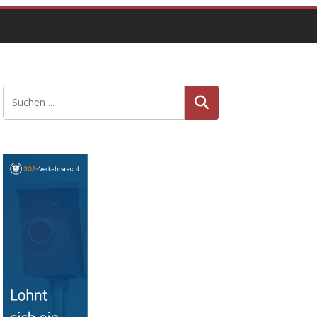
Suche
n