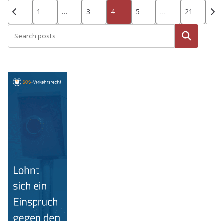
Seitennummerierung
1
…
3
4
5
…
21
der
Beiträge
Suche
n