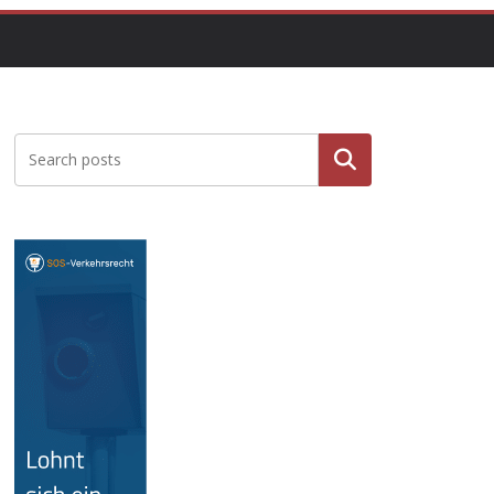
Suche
n