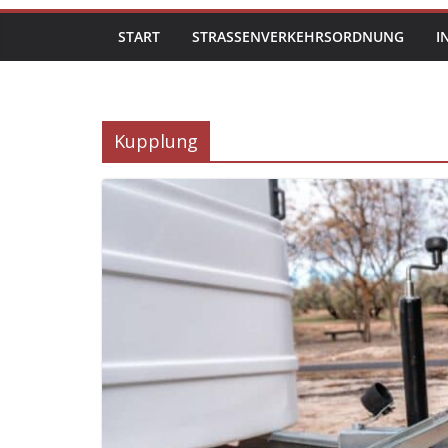
START
STRASSENVERKEHRSORDNUNG
I
Kupplung