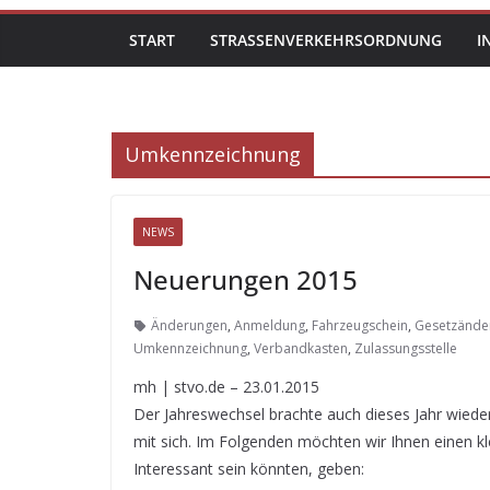
START
STRASSENVERKEHRSORDNUNG
I
Umkennzeichnung
NEWS
Neuerungen 2015
Änderungen
,
Anmeldung
,
Fahrzeugschein
,
Gesetzände
Umkennzeichnung
,
Verbandkasten
,
Zulassungsstelle
mh | stvo.de – 23.01.2015
Der Jahreswechsel brachte auch dieses Jahr wie
mit sich. Im Folgenden möchten wir Ihnen einen kle
Interessant sein könnten, geben: