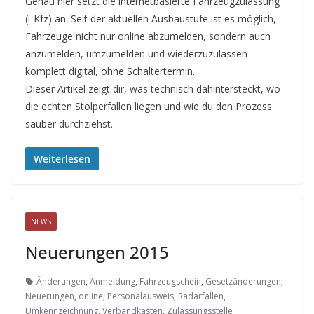
Genau hier setzt die internetbasierte Fahrzeugzulassung
(i-Kfz) an. Seit der aktuellen Ausbaustufe ist es möglich,
Fahrzeuge nicht nur online abzumelden, sondern auch
anzumelden, umzumelden und wiederzuzulassen –
komplett digital, ohne Schaltertermin.
Dieser Artikel zeigt dir, was technisch dahintersteckt, wo
die echten Stolperfallen liegen und wie du den Prozess
sauber durchziehst.
Weiterlesen
NEWS
Neuerungen 2015
Änderungen
,
Anmeldung
,
Fahrzeugschein
,
Gesetzänderungen
,
Neuerungen
,
online
,
Personalausweis
,
Radarfallen
,
Umkennzeichnung
,
Verbandkasten
,
Zulassungsstelle