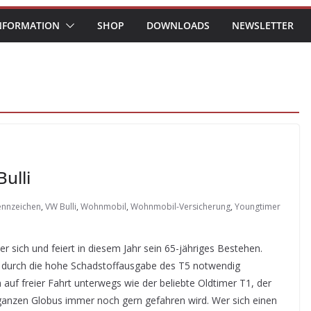
NFORMATION
SHOP
DOWNLOADS
NEWSLETTER
ulli
ennzeichen
,
VW Bulli
,
Wohnmobil
,
Wohnmobil-Versicherung
,
Youngtimer
er sich und feiert in diesem Jahr sein 65-jähriges Bestehen.
durch die hohe Schadstoffausgabe des T5 notwendig
auf freier Fahrt unterwegs wie der beliebte Oldtimer T1, der
ganzen Globus immer noch gern gefahren wird. Wer sich einen