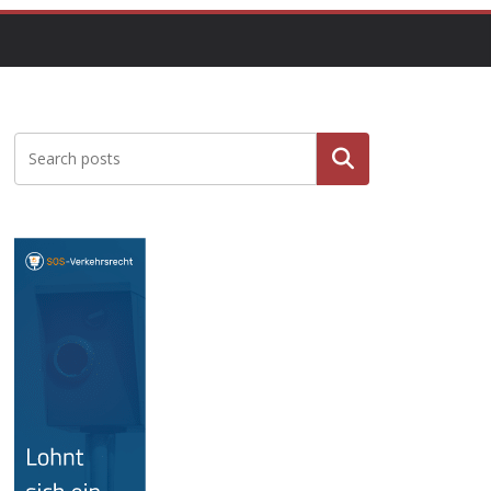
Suche
n