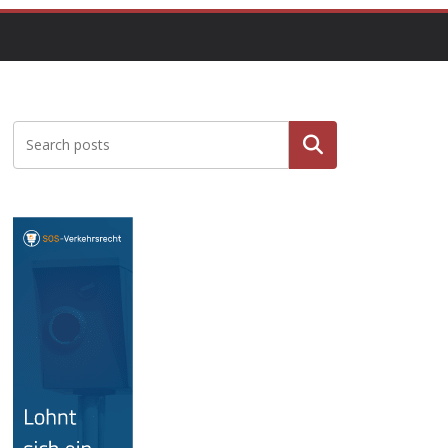
Suche
n