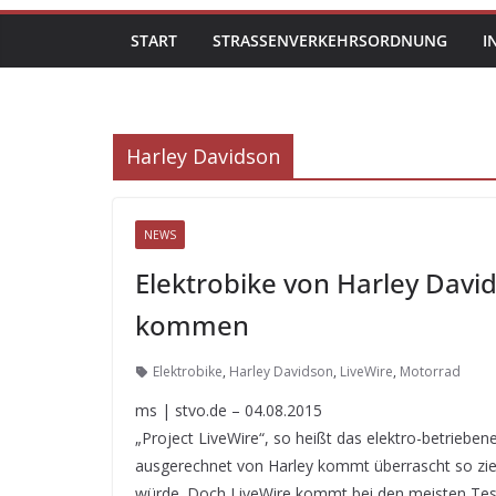
START
STRASSENVERKEHRSORDNUNG
I
Harley Davidson
NEWS
Elektrobike von Harley David
kommen
Elektrobike
,
Harley Davidson
,
LiveWire
,
Motorrad
ms | stvo.de – 04.08.2015
„Project LiveWire“, so heißt das elektro-betriebe
ausgerechnet von Harley kommt überrascht so ziem
würde. Doch LiveWire kommt bei den meisten Tes