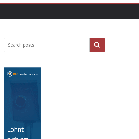
Suche
n