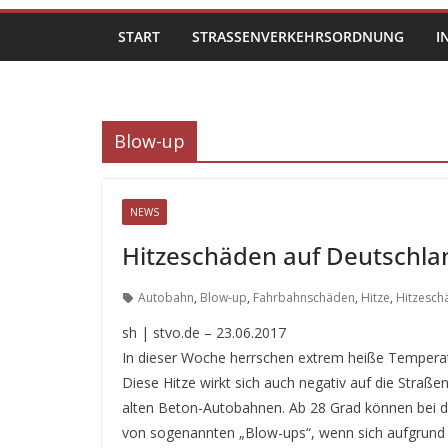
START
STRASSENVERKEHRSORDNUNG
I
Blow-up
NEWS
Hitzeschäden auf Deutschl
Autobahn
,
Blow-up
,
Fahrbahnschäden
,
Hitze
,
Hitzesch
sh | stvo.de – 23.06.2017
In dieser Woche herrschen extrem heiße Temperat
Diese Hitze wirkt sich auch negativ auf die Straß
alten Beton-Autobahnen. Ab 28 Grad können bei d
von sogenannten „Blow-ups“, wenn sich aufgrund