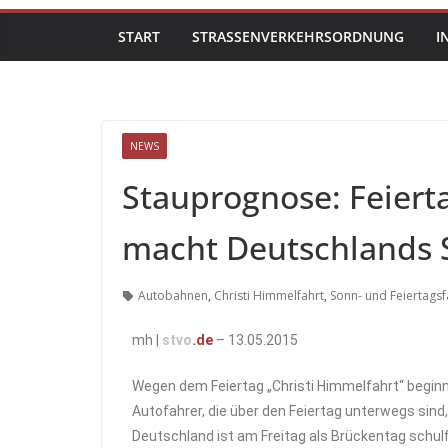
START
STRASSENVERKEHRSORDNUNG
I
NEWS
Stauprognose: Feiert
macht Deutschlands S
Autobahnen
,
Christi Himmelfahrt
,
Sonn- und Feiertags
mh |
stvo
.de
– 13.05.2015
Wegen dem Feiertag „Christi Himmelfahrt“ begin
Autofahrer, die über den Feiertag unterwegs sind
Deutschland ist am Freitag als Brückentag schulf