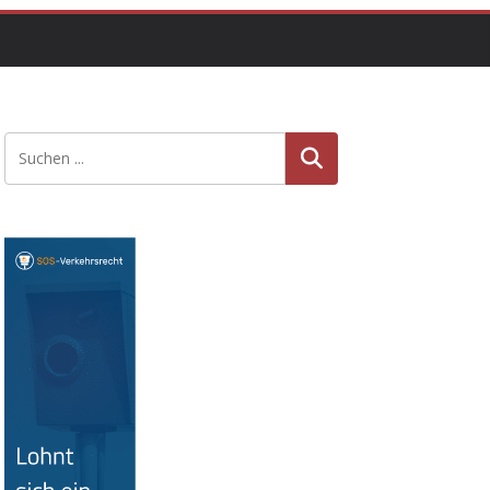
Suche
n