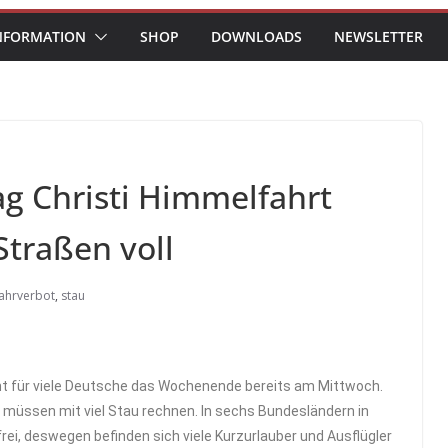
NFORMATION
SHOP
DOWNLOADS
NEWSLETTER
ag Christi Himmelfahrt
traßen voll
fahrverbot
,
stau
nt für viele Deutsche das Wochenende bereits am Mittwoch.
, müssen mit viel Stau rechnen. In sechs Bundesländern in
rei, deswegen befinden sich viele Kurzurlauber und Ausflügler