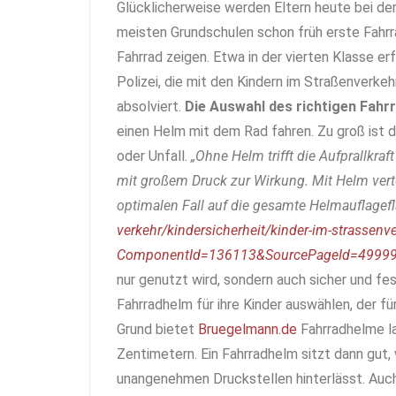
Glücklicherweise werden Eltern heute bei der
meisten Grundschulen schon früh erste Fahrr
Fahrrad zeigen. Etwa in der vierten Klasse er
Polizei, die mit den Kindern im Straßenverkeh
absolviert.
Die Auswahl des richtigen Fah
einen Helm mit dem Rad fahren. Zu groß ist 
oder Unfall.
„Ohne Helm trifft die Aufprallkra
mit großem Druck zur Wirkung. Mit Helm vertei
optimalen Fall auf die gesamte Helmauflagef
verkehr/kindersicherheit/kinder-im-strassenv
ComponentId=136113&SourcePageId=49999
nur genutzt wird, sondern auch sicher und fes
Fahrradhelm für ihre Kinder auswählen, der f
Grund bietet
Bruegelmann.de
Fahrradhelme l
Zentimetern. Ein Fahrradhelm sitzt dann gut,
unangenehmen Druckstellen hinterlässt. Auch 