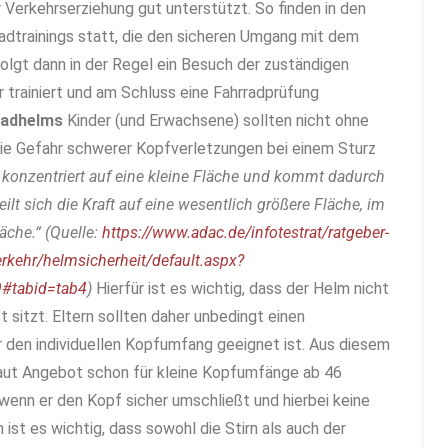
 Verkehrserziehung gut unterstützt. So finden in den
adtrainings statt, die den sicheren Umgang mit dem
folgt dann in der Regel ein Besuch der zuständigen
r trainiert und am Schluss eine Fahrradprüfung
rradhelms
Kinder (und Erwachsene) sollten nicht ohne
die Gefahr schwerer Kopfverletzungen bei einem Sturz
ft konzentriert auf eine kleine Fläche und kommt dadurch
lt sich die Kraft auf eine wesentlich größere Fläche, im
läche.“
(Quelle:
https://www.adac.de/infotestrat/ratgeber-
erkehr/helmsicherheit/default.aspx?
#tabid=tab4
)
Hierfür ist es wichtig, dass der Helm nicht
t sitzt. Eltern sollten daher unbedingt einen
ür den individuellen Kopfumfang geeignet ist. Aus diesem
aut Angebot schon für kleine Kopfumfänge ab 46
 wenn er den Kopf sicher umschließt und hierbei keine
ist es wichtig, dass sowohl die Stirn als auch der