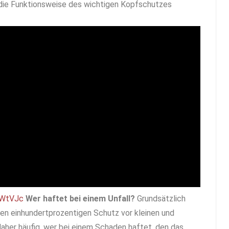
 die Funktionsweise des wichtigen Kopfschutzes
AWtVJc
Wer haftet bei einem Unfall?
Grundsätzlich
nen einhundertprozentigen Schutz vor kleinen und
daher häufig, wer bei einem Schaden haftet, den das