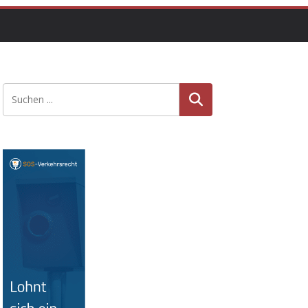
Suche
n